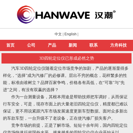
中文
|
English
|
首页
公司
产品
新闻
联系
方舟科技
3D四轮定位仪已形成必然之势
汽车3D四轮定位仪随着定位市场竞争的加剧，产品的逐渐显得多
样化，“选择”成为汽修厂的必修课。层出不穷的概念，花样繁多的性
能，标准由谁树立？品牌百家争鸣，价格各有高低，在“可靠”与“先
进”之间，有没有双赢的选择？
作为一台测量设备，其根本用途是帮助技师把车调好，从而保证
行车安全，可是，现存市面上的大量老旧四轮定位仪，精度都已难以
保证，更不用说紧跟汽车市场发展速度更新车型数据。面对众多新出
的车款车型，一台升级不了老设备，正在使汽修厂损失客户。
竞争市场的前提，正是了解市场。短短十余年间，国内四轮定位
仪市场快速赶超国外水平，越来越多的四轮定位仪企业开始从以