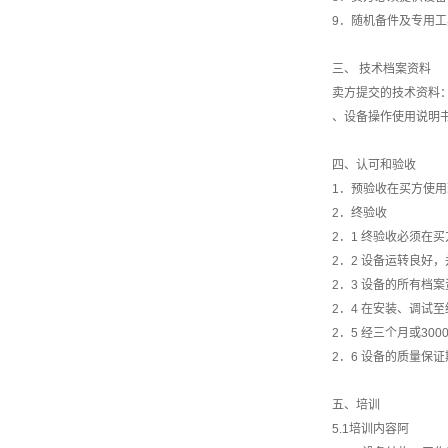
9．随机备件及专用工
三、 技术档案资料
卖方提交的技术资料
、设备操作使用说明
四、认可和验收
1．预验收在买方使
2．终验收
2．1 终验收必须在
2．2 设备运转良好
2．3 设备的所有档
2．4 在安装、调试
2．5 经三个月或30
2．6 设备的质量保
五、培训
5.1培训内容阿