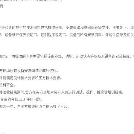
具
：终验收时提供的技术资料包括操作使用、安装调试和维修保养等文件，主要如下：设
书、设备维护保养说明书、控制程序说明书、设备的所有安装资料、外购件清单及相关
用现场， 预验收的内容主要包括设备外观、功能、运动状态等以及对设备的安装精度
买方现场所有设备安装调试完成后进行。
，并能满足设计技术要求和买方技术要求。
案资料齐全。
至终验收结束期间,卖方在买方现场对买方人员进行调试、操作、维修等培训结束。
00台车的考核,且无任何问题。
证期为一年，自买方最终验收合格后签字日起。