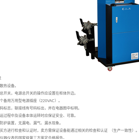
求
的散热设备。
源总开关，电源总开关的操作应设置在柜体外边。
个备用万用型电源插座（220VAC）。
代码标志，联接线有号码标出，并在电器图中标明。
转运过程中及设备本体运转时应保证安全、可靠。
的防护装置，无漏电、漏气、漏水现象。
对买方进行检查和认证时，卖方需保证设备能通过相关的检查和认证 （生产一致性）
备仪器仪表的国家级第三方鉴定合格报告。