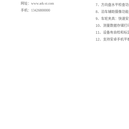
网址：www.ark-st.com
7、方向盘水平检查功
手机：13426800000
8、泊车辅助摄像功
9、车轮夹具：快速安
10、测量数据存储
11、设备有自检和标
12、支持安卓手机