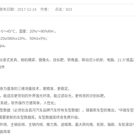
夹具介绍
发布日期：
2017-12-14
作者：
点击：
923
氮气机
胎提升机
-5～45°C，湿度：20%～90%RH 。
他检测设备
v/380v±10%， 50Hz±5%；
pa。
、标准式夹具、相机横梁、摄像头、目标靶、转角盘、移动式小机柜、电脑、21.5"液晶
附件
车身为基准的三维测量技术，更精准、更稳定。
头，能适应更苛刻的外界强光环境，能过滤杂光，更有效的识别标靶。
文操作系统，软件操作方便简单，人性化；
车型数据（必须包含昌河汽车品牌汽车所有车型数据）。随着新车型的推出，"中国车型
据需要更新的车型数据库。车型数据库终身免费升级。
、外倾、主销后倾、主销内倾、推力角、退缩角、最大转向角、轮距、轴距、车轮滚动
安装简单