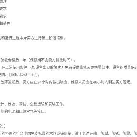
作原理
和要求
和要求
断和处理
试和运行过程中对买方进行第二阶段培训。
终验收合格后一年（保修期不含卖方排故时间）。
内,在正常使用条件下,如设备出现故障卖方免费提供维修及更换零部件。设备的质量
电脑、打印机保修三个月。
备故障通知后，卖方应在24小时内做出响应，维修人员应在48小时内到达买方现场。
设计、制造、调试、全程运输和安装工作。
次侧的电源和压缩空气等接口。
调试
箱用新的坚固的符合中国免疫标准的木箱或铁皮箱，适于长途运输，防潮、防锈、防震、