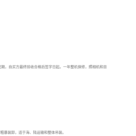
保证期，自买方最终验收合格后签字日起。一年整机保修，照相机和目
防粗暴装卸，适于海、陆运输和整体吊装。