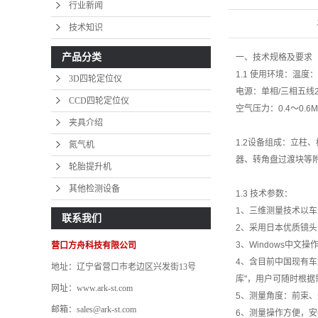
行业新闻
技术知识
产品分类
轮
一、技术规格及要求
1.1 使用环境：温度：
3D四轮定位仪
其
电源：单相/三相五线220
CCD四轮定位仪
空气压力：0.4～0.6M
夹具介绍
1.2设备组成：立柱
氮气机
器、转角盘过渡块等
轮胎提升机
其他检测设备
1.3 技术参数：
1、三维测量技术以
联系我们
2、采用日本优质镜
3、Windows中
营口方舟科技有限公司
4、含目前中国现有
地址：辽宁省营口市老边区兴发街13号
库"，用户可随时根
网址：www.ark-st.com
5、测量角度：前束
邮箱：sales@ark-st.com
6、测量操作方便，