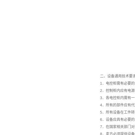
二、设备通用技术要
1．电控柜需有必要
2．控制柜内应有电
3．各电控柜内需有一
4．所有的部件应有
5．所有设备在工件
6．设备应具有必要
7．在国家相关部门
8．卖方必须提供设