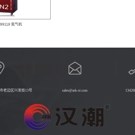
L99118 氮气机
市老边区兴发街13号
sales@ark-st.com
13426