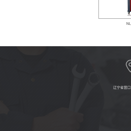
N
辽宁省营口