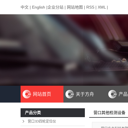
中文
|
English
|
企业分站
|
网站地图
|
RSS
|
XML
|
网站首页
关于方舟
产品
公司简介
营口
营口其他检测设备
产品分类
联系我们
营口C
营口3D四轮定位仪