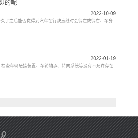
想的呢
2022-10-09
开久了之后能否觉得到汽车在行驶直线时会徧左或徧右、车身
2022-01-19
1）检查车辆悬挂装置、车轮轴承、转向系统等没有不允许存在